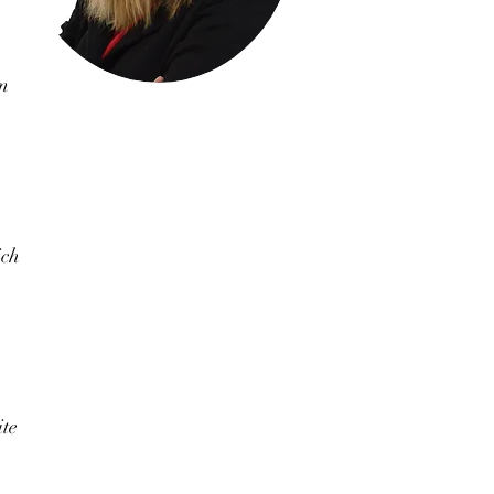
Im
ich
ite