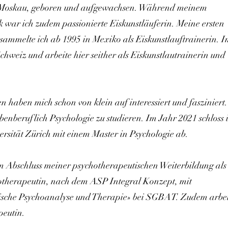
in Moskau, geboren und aufgewachsen. Während meinem
k war ich zudem passionierte Eiskunstläuferin. Meine ersten
ammelte ich ab 1995 in Mexiko als Eiskunstlauftrainerin. 
Schweiz und arbeite hier seither als Eiskunstlautrainerin und
 haben mich schon von klein auf interessiert und fasziniert.
enberuflich Psychologie zu studieren. Im Jahr 2021 schloss 
sität Zürich mit einem Master in Psychologie ab.
m Abschluss meiner psychotherapeutischen Weiterbildung als
otherapeutin, nach dem ASP Integral Konzept, mit
tische Psychoanalyse und Therapie» bei SGBAT. Zudem arbe
peutin.